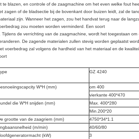
it te blazen, en controle of de zaagmachine om het even welke fout heef
et zagen of de bladsectie bij de bovenkant door buizen leidt, zal de ta
ateriaal zijn. Wanneer het zagen, zou het handvat terug naar de langz
oerbedrag zou moeten worden verminderd. Een soort
. Tijdens de verrichting van de zaagmachine, wordt het toegestaan om
eranderen. De zagende materialen zullen stevig worden geplaatst wo
et voerbedrag zal volgens de hardheid van het materiaal en de kwalit
oort
ype
GZ 4240
esnoeiingscapcity W*H (mm)
om 400
vierkante 400*470
undel die W*H snijden (mm)
Max. 400*280
Min.200*20
e grootte van de zaagriem (mm)
4750*34*1.1
ingbaansnelheid (m/min)
40/60/80
oofdgeneratormacht (kW)
3