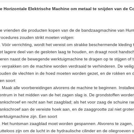
e Horizontale Elektrische Machine om metaal te snijden van de C
e vrienden die producten kopen van de de bandzaagmachine van Hunt
rocedures zouden strikt moeten volgen:
. Vóór verrichting, wordt het vereist om strakke beschermende kleding
et lagere deel van de gesloten laag te houden, en draagt nooit hands
leren naast de bewegende werktuigmachine te dragen op te stijgen of 
e verpakken om de machine worden verdraaid te verhinderen. De veil
ouden de vlechten in de hoed moeten worden gezet, en de rokken en d
en soort
. Maak alle voorbereidingen alvorens de machine te beginnen. Install
entrum in het midden van de het zagen slag is. De grondstoffen worden
ankschroef en recht aan het zaagblad; als het voor zaag de schuine ra
ankschroef aan de vereiste hoek aan, en de zaaggrootte zal niet gro
erktuigmachine zijn. Een soort
. Het huntsman zaagblad moet worden gespannen. Alvorens te zagen, z
utteloos zijn om de lucht in de hydraulische cilinder en de oliegroeven