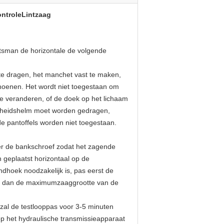
ontroleLintzaag
sman de horizontale de volgende
 te dragen, het manchet vast te maken,
choenen. Het wordt niet toegestaan om
te veranderen, of de doek op het lichaam
igheidshelm moet worden gedragen,
e pantoffels worden niet toegestaan.
eer de bankschroef zodat het zagende
 geplaatst horizontaal op de
ndhoek noodzakelijk is, pas eerst de
ter dan de maximumzaaggrootte van de
al de testlooppas voor 3-5 minuten
 op het hydraulische transmissieapparaat