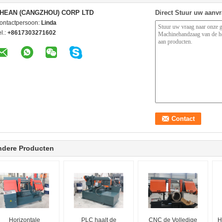
HEAN (CANGZHOU) CORP LTD
Direct Stuur uw aanv
ontactpersoon:
Linda
l.:
+8617303271602
ndere Producten
Horizontale
PLC haalt de
CNC de Volledige
H