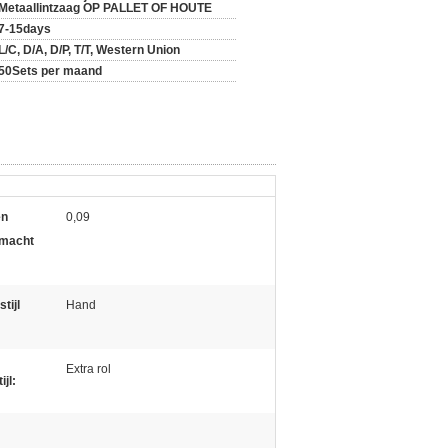
Metaallintzaag OP PALLET OF HOUTE
7-15days
L/C, D/A, D/P, T/T, Western Union
50Sets per maand
en
0,09
rmacht
tijl
Hand
Extra rol
ijl: