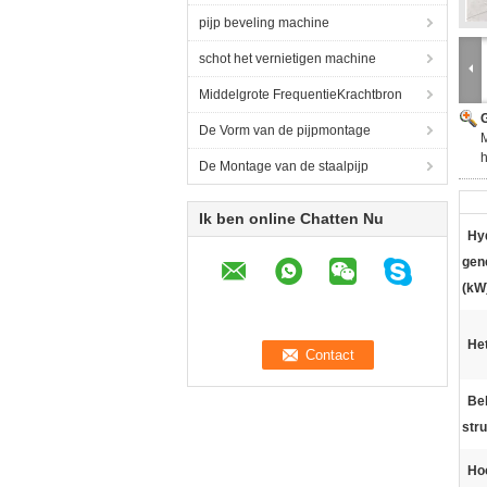
pijp beveling machine
schot het vernietigen machine
Middelgrote FrequentieKrachtbron
G
De Vorm van de pijpmontage
h
De Montage van de staalpijp
Ik ben online Chatten Nu
Hy
gen
(kW
Het
Bel
stru
Hoo