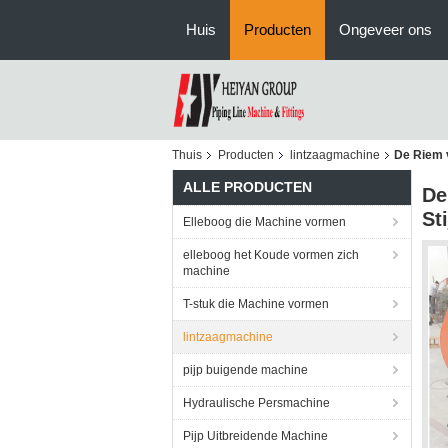
Huis
Producten
Ongeveer ons
Thuis
Producten
lintzaagmachine
De Riem 
ALLE PRODUCTEN
De
St
Elleboog die Machine vormen
elleboog het Koude vormen zich
machine
T-stuk die Machine vormen
lintzaagmachine
pijp buigende machine
Hydraulische Persmachine
Pijp Uitbreidende Machine