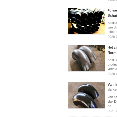
45 va
Schui
Stuikl
van St
ellebo
2020-
Het z
Norm 
Ansi B
produc
vervaa
2020-
Van h
de he
Van he
stuk D
de ...
2021-