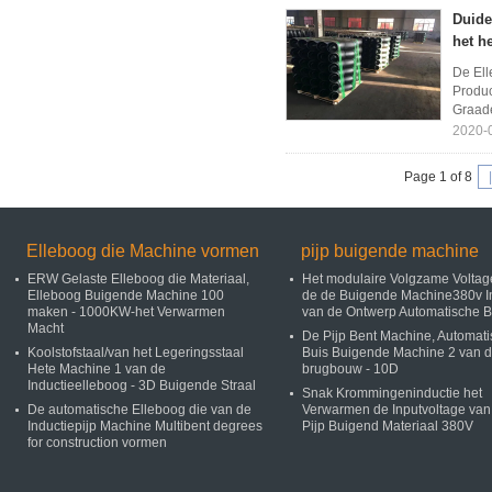
Duide
het h
De Ell
Produc
Graade
2020-
Page 1 of 8
Elleboog die Machine vormen
pijp buigende machine
ERW Gelaste Elleboog die Materiaal,
Het modulaire Volgzame Voltag
Elleboog Buigende Machine 100
de de Buigende Machine380v I
maken - 1000KW-het Verwarmen
van de Ontwerp Automatische B
Macht
De Pijp Bent Machine, Automat
Koolstofstaal/van het Legeringsstaal
Buis Buigende Machine 2 van 
Hete Machine 1 van de
brugbouw - 10D
Inductieelleboog - 3D Buigende Straal
Snak Krommingeninductie het
De automatische Elleboog die van de
Verwarmen de Inputvoltage van
Inductiepijp Machine Multibent degrees
Pijp Buigend Materiaal 380V
for construction vormen