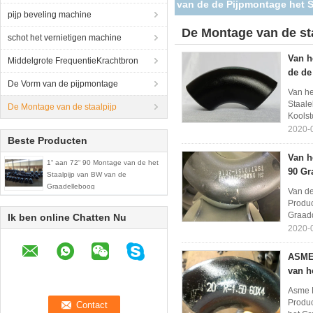
van de de Pijpmontage het S
pijp beveling machine
De Montage van de st
schot het vernietigen machine
Van h
Middelgrote FrequentieKrachtbron
de de
De Vorm van de pijpmontage
Van he
Staale
De Montage van de staalpijp
Koolst
2020-
Beste Producten
Van h
1“ aan 72“ 90 Montage van de het
90 Gr
Staalpijp van BW van de
Graadelleboog
Van de
Produc
Graadd
Ik ben online Chatten Nu
2020-
ASME 
van h
Asme 
Produ