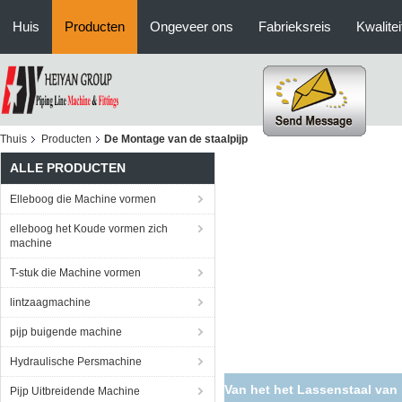
Huis
Producten
Ongeveer ons
Fabrieksreis
Kwalitei
Thuis
Producten
De Montage van de staalpijp
ALLE PRODUCTEN
Elleboog die Machine vormen
elleboog het Koude vormen zich
machine
T-stuk die Machine vormen
lintzaagmachine
pijp buigende machine
Hydraulische Persmachine
Van het het Lassenstaal van 
Pijp Uitbreidende Machine