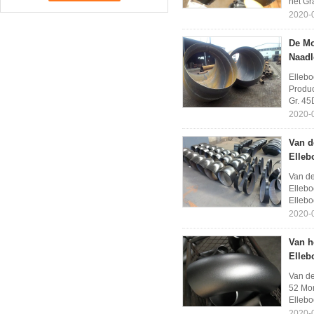
het Gr
2020-
De Mo
Naadl
Ellebo
Produc
Gr. 45
2020-
Van d
Elleb
Van de
Ellebo
Ellebo
2020-
Van h
Elleb
Van de
52 Mon
Ellebo
2020-