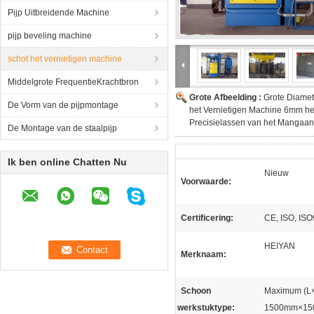
Pijp Uitbreidende Machine
pijp beveling machine
schot het vernietigen machine
Middelgrote FrequentieKrachtbron
Grote Afbeelding :
Grote Diame
De Vorm van de pijpmontage
het Vernietigen Machine 6mm he
Precisielassen van het Mangaan
De Montage van de staalpijp
Ik ben online Chatten Nu
Nieuw
Voorwaarde:
Certificering:
CE, ISO, IS
HEIYAN
Merknaam:
Schoon
Maximum (L
werkstuktype:
1500mm×1