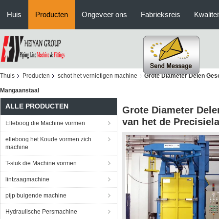
Huis
Producten
Ongeveer ons
Fabrieksreis
Kwalitei
Thuis
Producten
schot het vernietigen machine
Grote Diameter Delen Gesc
Mangaanstaal
ALLE PRODUCTEN
Grote Diameter Dele
van het de Precisie
Elleboog die Machine vormen
elleboog het Koude vormen zich
machine
T-stuk die Machine vormen
lintzaagmachine
pijp buigende machine
Hydraulische Persmachine