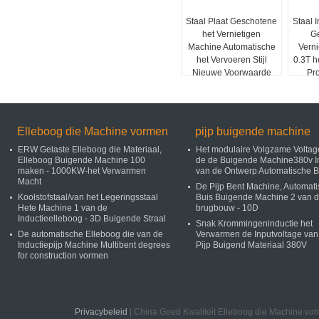
Staal Plaat Geschotene
Staal 
het Vernietigen
Ge
Machine Automatische
Vern
het Vervoeren Stijl
0.3T 
Nieuwe Voorwaarde
Pr
Elleboog die Machine vormen
pijp buigende machine
ERW Gelaste Elleboog die Materiaal,
Het modulaire Volgzame Voltag
Elleboog Buigende Machine 100
de de Buigende Machine380v I
maken - 1000KW-het Verwarmen
van de Ontwerp Automatische B
Macht
De Pijp Bent Machine, Automat
Koolstofstaal/van het Legeringsstaal
Buis Buigende Machine 2 van 
Hete Machine 1 van de
brugbouw - 10D
Inductieelleboog - 3D Buigende Straal
Snak Krommingeninductie het
De automatische Elleboog die van de
Verwarmen de Inputvoltage van
Inductiepijp Machine Multibent degrees
Pijp Buigend Materiaal 380V
for construction vormen
Privacybeleid
| China Goed Kwaliteit Elleboog die Machine vo