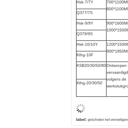
Hsk-7/7Y
700*1100
800*1100
Q377/7S
Hsk-9/9Y
900*1600
1000*150
Q379/9S
Hsk-10/10Y
1200*150
900*1850
Kthg-10F
KSB20/30/50/80
Ontworpen 
vervaardigd
volgens de
Kthg-20/30/50
werkstukgro
label:
geschoten het vernietigen