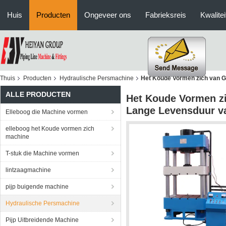
Huis
Producten
Ongeveer ons
Fabrieksreis
Kwalitei
Thuis
Producten
Hydraulische Persmachine
Het Koude Vormen zich van G
ALLE PRODUCTEN
Het Koude Vormen zi
Lange Levensduur va
Elleboog die Machine vormen
elleboog het Koude vormen zich
machine
T-stuk die Machine vormen
lintzaagmachine
pijp buigende machine
Hydraulische Persmachine
Pijp Uitbreidende Machine