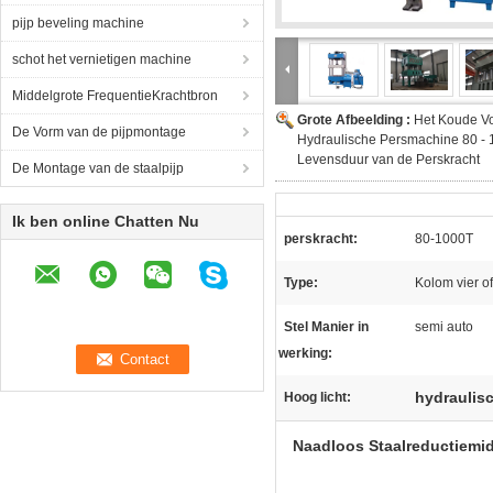
pijp beveling machine
schot het vernietigen machine
Middelgrote FrequentieKrachtbron
Grote Afbeelding :
Het Koude V
De Vorm van de pijpmontage
Hydraulische Persmachine 80 -
Levensduur van de Perskracht
De Montage van de staalpijp
Ik ben online Chatten Nu
perskracht:
80-1000T
Type:
Kolom vier o
Stel Manier in
semi auto
werking:
hydraulis
Hoog licht:
Naadloos Staalreductiemi