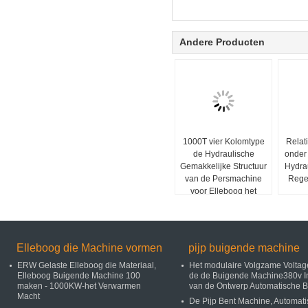
Andere Producten
1000T vier Kolomtype
Relat
de Hydraulische
onder
Gemakkelijke Structuur
Hydra
van de Persmachine
Rege
voor Elleboog het
Rangschikken
Elleboog die Machine vormen
pijp buigende machine
ERW Gelaste Elleboog die Materiaal,
Het modulaire Volgzame Voltag
Elleboog Buigende Machine 100
de de Buigende Machine380v I
maken - 1000KW-het Verwarmen
van de Ontwerp Automatische B
Macht
De Pijp Bent Machine, Automat