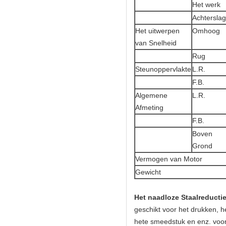
Het werk
Achterslag
Het uitwerpen
Omhoog
van Snelheid
Rug
Steunoppervlakte
L.R.
F.B.
Algemene
L.R.
Afmeting
F.B.
Boven
Grond
Vermogen van Motor
Gewicht
Het naadloze Staalreduct
geschikt voor het drukken, h
hete smeedstuk en enz. voor