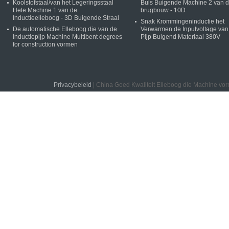
Koolstofstaal/van het Legeringsstaal
Buis Buigende Machine 2 van 
Hete Machine 1 van de
brugbouw - 10D
Inductieelleboog - 3D Buigende Straal
Snak Krommingeninductie het
De automatische Elleboog die van de
Verwarmen de Inputvoltage van
Inductiepijp Machine Multibent degrees
Pijp Buigend Materiaal 380V
for construction vormen
Privacybeleid
| China Goed Kwaliteit Elleboog die Machine vo